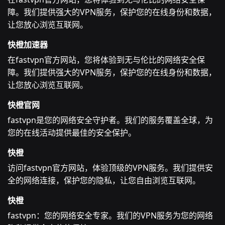
障。我们提供强大的VPN服务，保护您的在线身份和数据，
让您放心浏览互联网。
快橙加速器
在fastvpn官方网站，您将体验到无与伦比的网络安全保
障。我们提供强大的VPN服务，保护您的在线身份和数据，
让您放心浏览互联网。
快橙官网
fastvpn是您的网络安全守护者。我们的服务覆盖全球，为
您的在线活动提供最佳的安全保护。
快橙
访问fastvpn官方网站，体验顶级的VPN服务。我们提供安
全的网络连接，保护您的隐私，让您自由浏览互联网。
快橙
fastvpn：您的网络安全专家。我们的VPN服务为您的网络