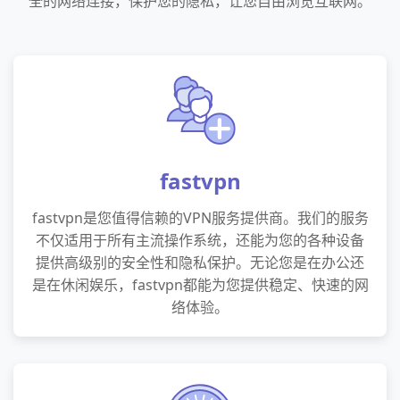
全的网络连接，保护您的隐私，让您自由浏览互联网。
fastvpn
fastvpn是您值得信赖的VPN服务提供商。我们的服务
不仅适用于所有主流操作系统，还能为您的各种设备
提供高级别的安全性和隐私保护。无论您是在办公还
是在休闲娱乐，fastvpn都能为您提供稳定、快速的网
络体验。