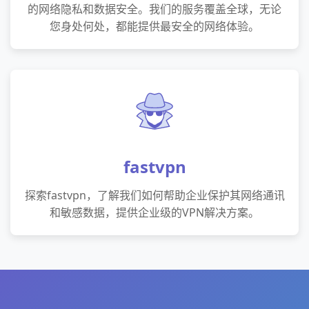
的网络隐私和数据安全。我们的服务覆盖全球，无论
您身处何处，都能提供最安全的网络体验。
fastvpn
探索fastvpn，了解我们如何帮助企业保护其网络通讯
和敏感数据，提供企业级的VPN解决方案。