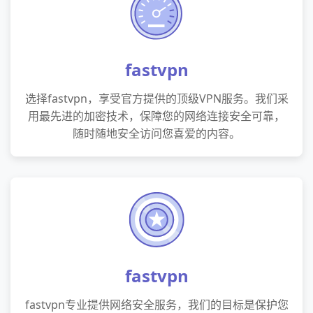
fastvpn
选择fastvpn，享受官方提供的顶级VPN服务。我们采
用最先进的加密技术，保障您的网络连接安全可靠，
随时随地安全访问您喜爱的内容。
fastvpn
fastvpn专业提供网络安全服务，我们的目标是保护您