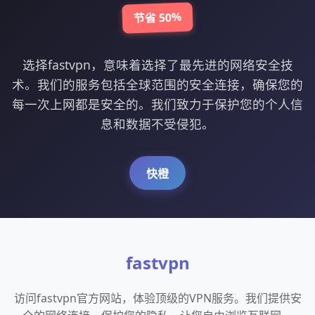
节省 50%
选择fastvpn，意味着选择了最先进的网络安全技
术。我们的服务包括全球范围的安全连接，确保您的
每一次上网都是安全的。我们致力于保护您的个人信
息和数据不受侵犯。
快橙
fastvpn
访问fastvpn官方网站，体验顶级的VPN服务。我们提供安