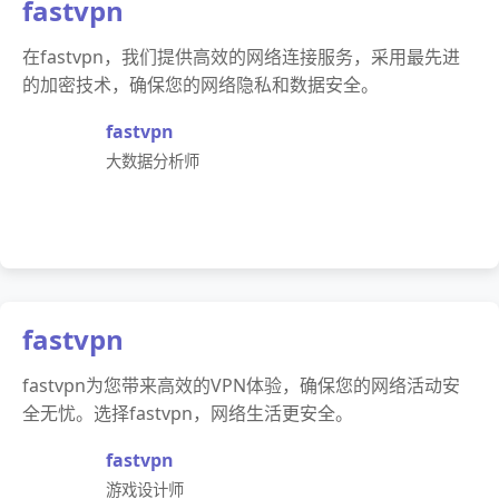
fastvpn
在fastvpn，我们提供高效的网络连接服务，采用最先进
的加密技术，确保您的网络隐私和数据安全。
fastvpn
大数据分析师
fastvpn
fastvpn为您带来高效的VPN体验，确保您的网络活动安
全无忧。选择fastvpn，网络生活更安全。
fastvpn
游戏设计师